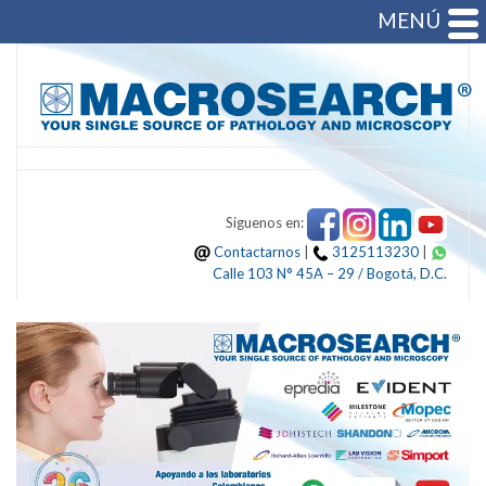
MENÚ
Siguenos en:
Contactarnos
|
3125113230
|
Calle 103 N° 45A – 29 / Bogotá, D.C.