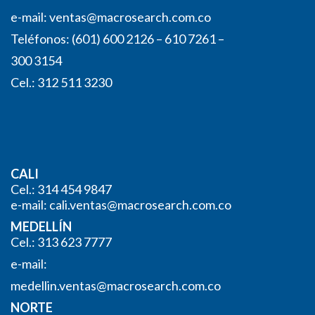
e-mail:
ventas@macrosearch.com.co
Teléfonos: (601) 600 2126 – 610 7261 –
300 3154
Cel.: 312 511 3230
CALI
Cel.: 314 454 9847
e-mail:
cali.ventas@macrosearch.com.co
MEDELLÍN
Cel.: 313 623 7777
e-mail:
medellin.ventas@macrosearch.
com.co
NORTE