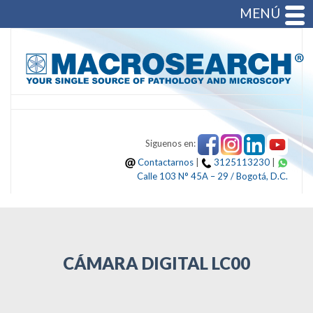
MENÚ
Siguenos en:
Contactarnos
|
3125113230
|
Calle 103 N° 45A – 29 / Bogotá, D.C.
CÁMARA DIGITAL LC00