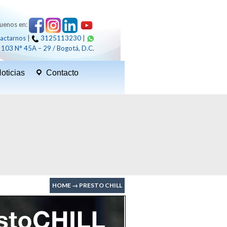
guenos en:
actarnos
|
3125113230
|
 103 N° 45A – 29 / Bogotá, D.C.
oticias
Contacto
HOME
→
PRESTO CHILL