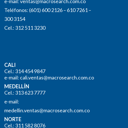
e-mail:
ventas@macrosearch.com.co
Teléfonos: (601) 600 2126 – 610 7261 –
300 3154
Cel.: 312 511 3230
CALI
Cel.: 314 454 9847
e-mail:
cali.ventas@macrosearch.com.co
MEDELLÍN
Cel.: 313 623 7777
e-mail:
medellin.ventas@macrosearch.
com.co
NORTE
Cel.: 311 582 8076