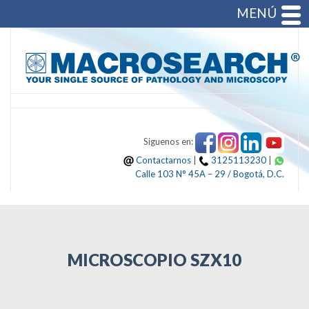
MENÚ
Siguenos en:
Contactarnos
|
3125113230
|
Calle 103 N° 45A – 29 / Bogotá, D.C.
MICROSCOPIO SZX10