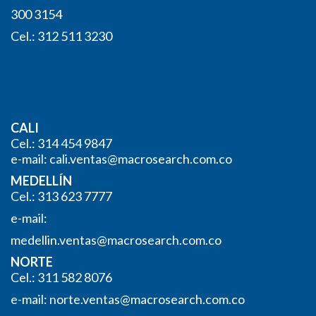
300 3154
Cel.: 312 511 3230
CALI
Cel.: 314 454 9847
e-mail:
cali.ventas@macrosearch.com.co
MEDELLÍN
Cel.: 313 623 7777
e-mail:
medellin.ventas@macrosearch.
com.co
NORTE
Cel.: 311 582 8076
e-mail:
norte.ventas@macrosearch.com.
co