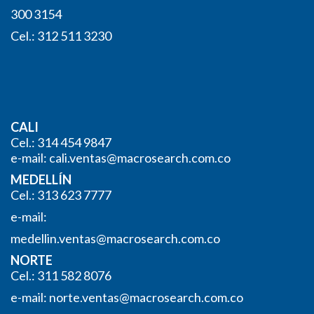
300 3154
Cel.: 312 511 3230
CALI
Cel.: 314 454 9847
e-mail:
cali.ventas@macrosearch.com.co
MEDELLÍN
Cel.: 313 623 7777
e-mail:
medellin.ventas@macrosearch.
com.co
NORTE
Cel.: 311 582 8076
e-mail:
norte.ventas@macrosearch.com.
co